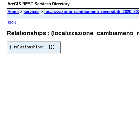
ArcGIS REST Services Directory
Home
>
services
>
localizzazione_cambiamenti_reversibili_2020_202
JSON
Relationships : (localizzazione_cambiamenti_
{"relationships": []}