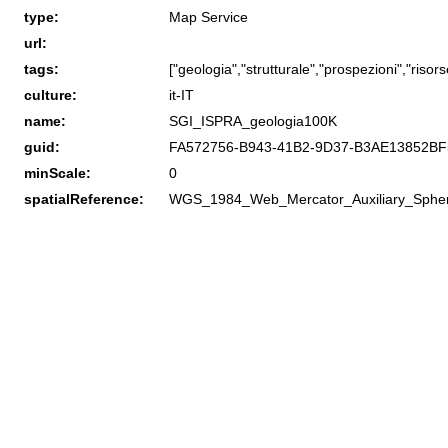
type:
Map Service
url:
tags:
["geologia","strutturale","prospezioni","risors
culture:
it-IT
name:
SGI_ISPRA_geologia100K
guid:
FA572756-B943-41B2-9D37-B3AE13852BF
minScale:
0
spatialReference:
WGS_1984_Web_Mercator_Auxiliary_Sphe