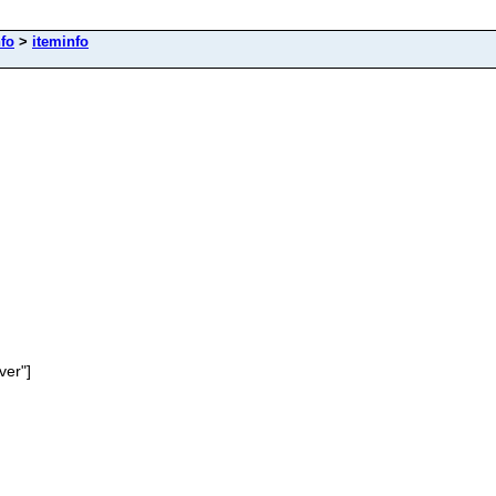
nfo
>
iteminfo
ver"]
.