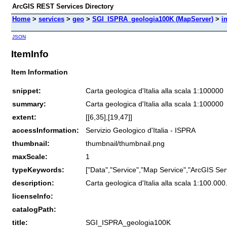
ArcGIS REST Services Directory
Home
>
services
>
geo
>
SGI_ISPRA_geologia100K (MapServer)
>
i
JSON
ItemInfo
Item Information
snippet:
Carta geologica d'Italia alla scala 1:100000
summary:
Carta geologica d'Italia alla scala 1:100000
extent:
[[6,35],[19,47]]
accessInformation:
Servizio Geologico d'Italia - ISPRA
thumbnail:
thumbnail/thumbnail.png
maxScale:
1
typeKeywords:
["Data","Service","Map Service","ArcGIS Ser
description:
Carta geologica d'Italia alla scala 1:100.000
licenseInfo:
catalogPath:
title:
SGI_ISPRA_geologia100K