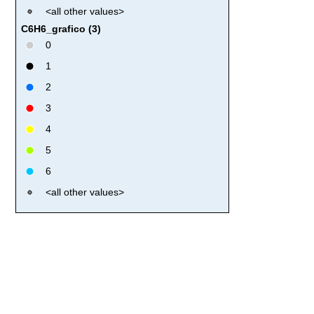
<all other values>
C6H6_grafico (3)
0
1
2
3
4
5
6
<all other values>