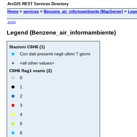
ArcGIS REST Services Directory
Home
>
services
>
Benzene_air_informambiente (MapServer)
>
Leg
JSON
Legend (Benzene_air_informambiente)
Stazioni C6H6 (1)
Con dati presenti negli ultimi 7 giorni
<all other values>
C6H6 flag1 orario (2)
0
1
2
3
4
5
6